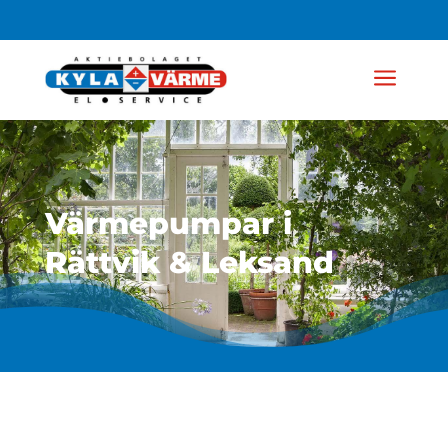
a
Värmepumpar i
Rättvik & Leksand