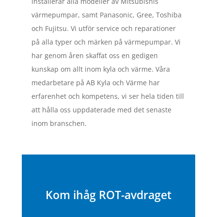
installerar alla modeller av Mitsubishis
värmepumpar, samt Panasonic, Gree, Toshiba
och Fujitsu. Vi utför service och reparationer
på alla typer och märken på värmepumpar. Vi
har genom åren skaffat oss en gedigen
kunskap om allt inom kyla och värme. Våra
medarbetare på AB Kyla och Värme har
erfarenhet och kompetens, vi ser hela tiden till
att hålla oss uppdaterade med det senaste
inom branschen.
Kom ihåg ROT-avdraget