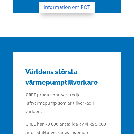
Information om ROT
Världens största
värmepumptillverkare
GREE
producerar var tredje
luftvärmepump som är tillverkad i
världen.
GREE har 70 000 anställda av vilka 5 000
är produktutvecklings ingenjörer.